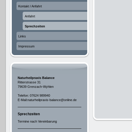
Kontakt / Anfahrt
Anfahrt
Sprechzeiten
Links
Impressum
Naturheilpraxis Balance
Ritterstrasse 31
79639 Grenzach-Wyhlen
Telefon: 07624 989940
E-Mail:naturheilpraxis-balance@online.de
Sprechzeiten
Termine nach Vereinbarung