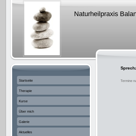
Naturheilpraxis Ba
"Es kommt n
dem Leben m
sondern den
-Alex
Sprech
Startseite
Termine n
Therapie
Kurse
Über mich
Galerie
Aktuelles