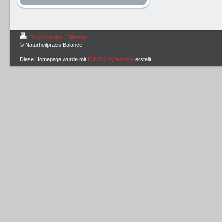
Druckversion
|
Sitemap
© Naturheilpraxis Balance
Diese Homepage wurde mit
IONOS MyWebsite
erstellt.